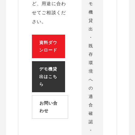
ど、用途に合わ
モ
機
せてご相談くだ
貸
さい。
出
・
資料ダウ
既
ンロード
存
環
デモ機貸
境
出はこち
へ
ら
の
適
お問い合
合
わせ
確
認
・