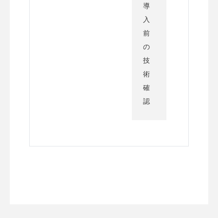
導
入
前
の
技
術
確
認