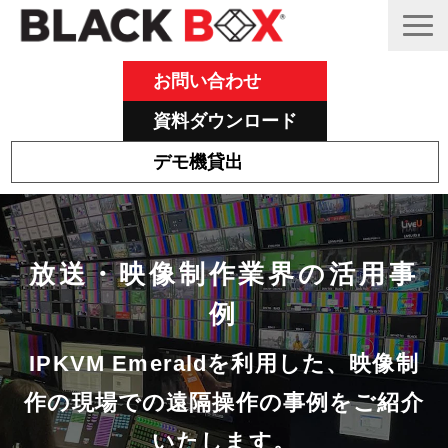
お問い合わせ
資料ダウンロード
デモ機貸出
Emeraldについて
その他主力製品
放送・映像制作業界の活用事
Black Box 製品紹介と活用事例
例
サポート
ブログ
IPKVM Emeraldを利用した、映像制
作の現場での遠隔操作の事例をご紹介
いたします。