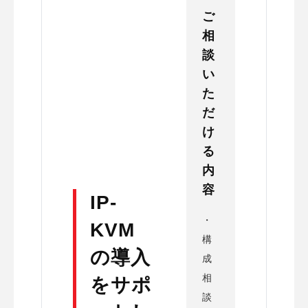
ご
相
談
い
た
だ
け
る
内
容
IP-
・
KVM
構
の導入
成
相
をサポ
談