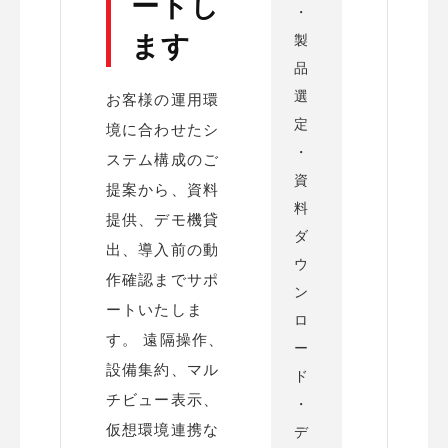
ートし
・
ます
製
品
選
お客様の運用環
定
境に合わせたシ
・
ステム構成のご
資
提案から、資料
料
提供、デモ機貸
ダ
出、導入前の動
ウ
作確認までサポ
ン
ートいたしま
ロ
す。 遠隔操作、
ー
設備集約、マル
ド
チビュー表示、
・
仮想環境連携な
デ