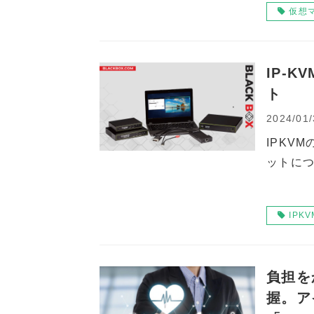
仮想
IP-
ト
2024/01/
IPKV
ットに
IPKV
負担を
握。ア