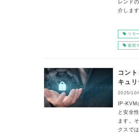
レンド
介しま
リモ
仮想
コント
キュリ
2025/10/
IP-K
と安全
ます。
クスで