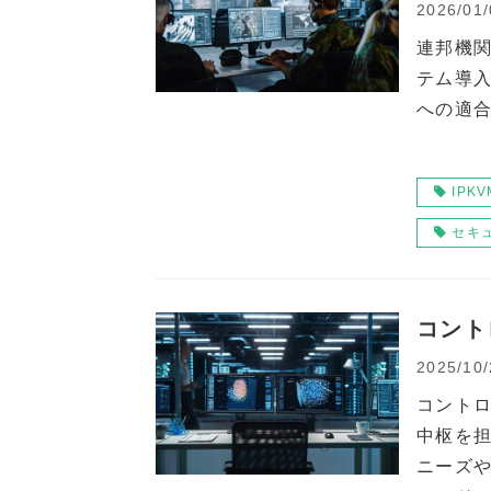
2026/01/
連邦機
テム導
への適合
IPKV
セキ
コント
2025/10/
コント
中枢を
ニーズ