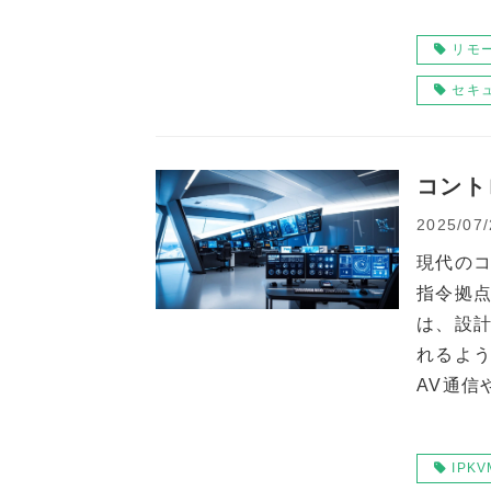
リモ
セキ
コント
2025/07/
現代の
指令拠
は、設
れるよ
AV通信
す。最
IPKV