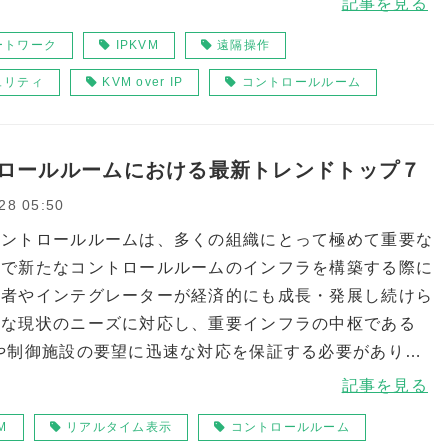
記事を見る
ートワーク
IPKVM
遠隔操作
ュリティ
KVM over IP
コントロールルーム
ロールルームにおける最新トレンドトップ７
28 05:50
コントロールルームは、多くの組織にとって極めて重要な
点で新たなコントロールルームのインフラを構築する際に
計者やインテグレーターが経済的にも成長・発展し続けら
うな現状のニーズに対応し、重要インフラの中枢である
や制御施設の要望に迅速な対応を保証する必要がありま
新のコントロールルームの在り方とは？
記事を見る
M
リアルタイム表示
コントロールルーム