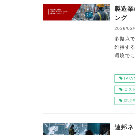
製造業
ング
2026/02/
多拠点
維持す
環境で
IPKV
コス
環境
連邦ネ