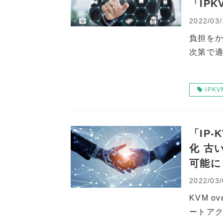
「IP
2022/03/
負担を
次第で適
IPKV
「IP
化 古
可能に
2022/03/
KVM 
ートア