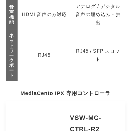
アナログ / デジタル
音
声
HDMI 音声のみ対応
音声の埋め込み・抽
機
能
出
ネ
ッ
ト
ワ
RJ45 / SFP スロッ
RJ45
ー
ト
ク
ポ
ー
ト
MediaCento IPX 専用コントローラ
VSW-MC-
CTRL-R2