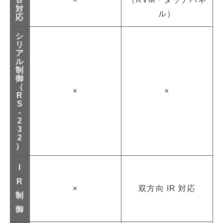
B
対
ル）
応
シ
リ
ア
ル
制
御
（
×
×
R
S
-
2
3
2
）
I
R
×
双方向 IR 対応
制
御