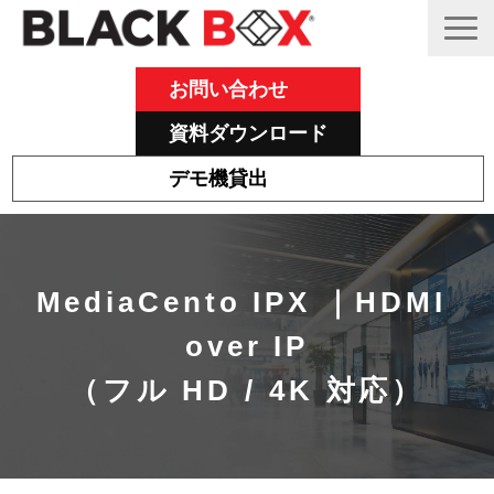
お問い合わせ
資料ダウンロード
デモ機貸出
Emeraldについて
その他主力製品
MediaCento IPX ｜HDMI 
Black Box 製品紹介と活用事例
over IP
サポート
（フル HD / 4K 対応）
ブログ