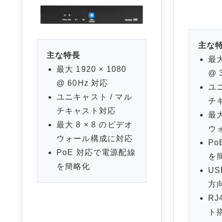
主な
主な特長
最大
最大 1920 × 1080
@ 
@ 60Hz 対応
ユニ
ユニキャスト / マル
チ
チキャスト対応
最大
最大 8 × 8 のビデオ
ウ
ウォール構成に対応
P
PoE 対応で電源配線
を
を簡略化
USB
方向
RJ
ト