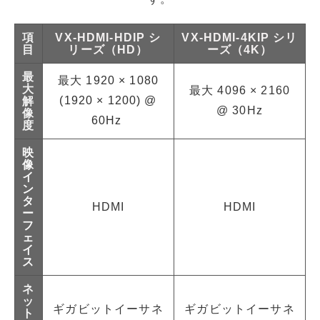
項
VX-HDMI-HDIP シ
VX-HDMI-4KIP シリ
目
リーズ（HD）
ーズ（4K）
最
最大
1920 × 1080
大
最大 4096 × 2160
(1920 × 1200) @
解
@ 30Hz
像
60Hz
度
映
像
イ
ン
タ
HDMI
HDMI
ー
フ
ェ
イ
ス
ネ
ッ
ギガビットイーサネ
ギガビットイーサネ
ト