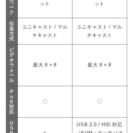
ワ
ット
ット
ー
ク
伝
ユニキャスト / マル
ユニキャスト / マル
送
方
チキャスト
チキャスト
式
ビ
デ
オ
最大 8 × 8
最大 8 × 8
ウ
ォ
ー
ル
P
o
〇
〇
E
対
応
U
USB 2.0 / HID 対応
S
×
（KVM・タッチパネ