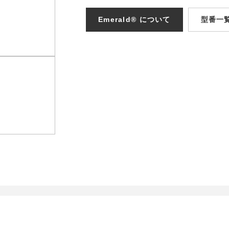
Emerald® について
型番一