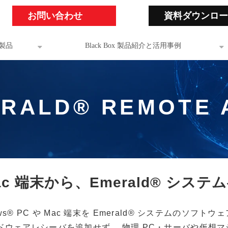
お問い合わせ
資料ダウンロー
製品
Black Box 製品紹介と活用事例
RALD® REMOTE 
や Mac 端末から、Emerald® シ
Windows® PC や Mac 端末を Emerald® システム
ドウェアレシーバを追加せず、 物理 PC・サーバや仮想