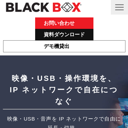
お問い合わせ
資料ダウンロード
デモ機貸出
Emeraldについて
その他主力製品
映像・USB・操作環境を、
Black Box 製品紹介と活用事例
IP ネットワークで自在につ
サポート
なぐ
ブログ
映像・USB・音声を IP ネットワークで自由に