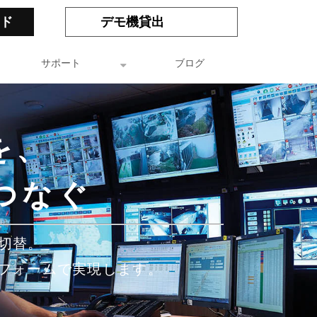
ド
デモ機貸出
サポート
ブログ
を、
つなぐ
・切替。
トフォームで実現します。