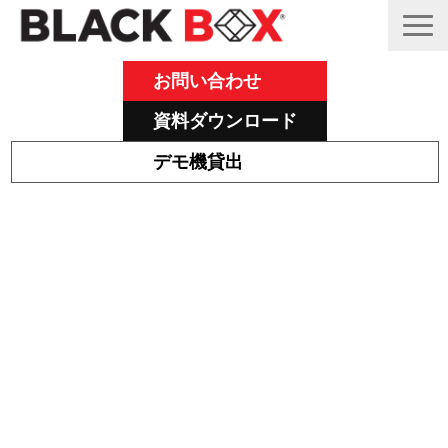
お問い合わせ
資料ダウンロード
デモ機貸出
Emeraldについて
その他主力製品
タッチモニターの遠隔操作で
Black Box 製品紹介と活用事例
始める
サポート
DX化／働き方改革
ブログ
～　工場や倉庫のどこからでも
設備の操作／監視を実現　～