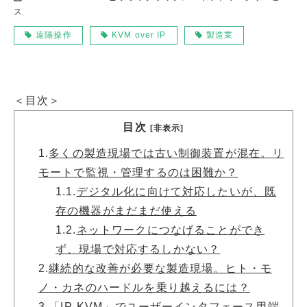
ス
遠隔操作
KVM over IP
製造業
＜目次＞
目次
[非表示]
1.
多くの製造現場では古い制御装置が混在。リ
モートで監視・管理するのは困難か？
1.1.
デジタル化に向けて対応したいが、既
存の機器がまだまだ使える
1.2.
ネットワークにつなげることができ
ず、現場で対応するしかない？
2.
継続的な改善が必要な製造現場。ヒト・モ
ノ・カネのハードルを乗り越えるには？
3.
「IP-KVM」でユーザーインタフェース用端