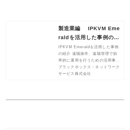
製造業編 IPKVM Eme
raldを活用した事例の紹
介
IPKVM Emeraldを活用した事例
の紹介 遠隔操作、遠隔管理で効
率的に運用を行うための活用事例
を紹介いたします。 製造業で
ブラックボックス・ネットワーク
は、クリーンルームでの利用によ
サービス株式会社
る効率化や、広大な施設における
移動の時間削減といった導入効果
があります