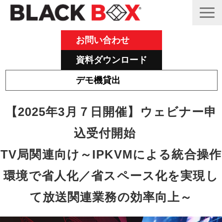
お問い合わせ
資料ダウンロード
デモ機貸出
Emeraldについて
【2025年3月７日開催】ウェビナー申
その他主力製品
込受付開始　
Black Box 製品紹介と活用事例
TV局関連向け～IPKVMによる統合操作
サポート
環境で省人化／省スペース化を実現し
ブログ
て放送関連業務の効率向上～