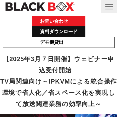
お問い合わせ
資料ダウンロード
デモ機貸出
Emeraldについて
【2025年3月７日開催】ウェビナー申
その他主力製品
込受付開始　
Black Box 製品紹介と活用事例
TV局関連向け～IPKVMによる統合操作
サポート
環境で省人化／省スペース化を実現し
ブログ
て放送関連業務の効率向上～