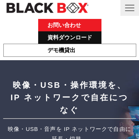
お問い合わせ
資料ダウンロード
デモ機貸出
Emeraldについて
その他主力製品
映像・USB・操作環境を、
Black Box 製品紹介と活用事例
IP ネットワークで自在につ
サポート
なぐ
ブログ
映像・USB・音声を IP ネットワークで自由に