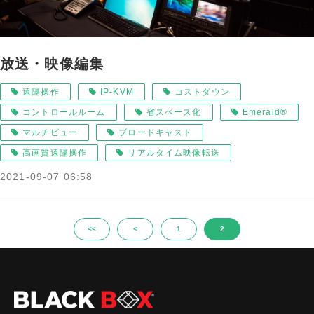
放送・映像編集
遠隔操作
IP-KVM
コストダウン
コントロールルーム
省スペース化
Emerald®
マルチビュー
ブロードキャスト
高画質遠隔操作
リアルタイム映像転送
2021-09-07 06:58
<<
<
1
2