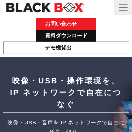
お問い合わせ
資料ダウンロード
デモ機貸出
Emeraldについて
その他主力製品
映像・USB・操作環境を、
Black Box 製品紹介と活用事例
IP ネットワークで自在につ
サポート
なぐ
ブログ
映像・USB・音声を IP ネットワークで自由に