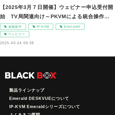
【2025年3月７日開催】ウェビナー申込受付開
始 TV局関連向け～PKVMによる統合操作環
境で省人化／省スペース化を実現して放送関連
遠隔操作
IP-KVM
Emerald®
業務の効率向上～ (1)
ウェビナー
2025-03-24 09:38
製品ラインナップ
Emerald DESKVUEについて
IP-KVM Emeraldシリーズについて
よくあるご質問