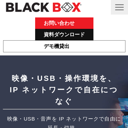
お問い合わせ
資料ダウンロード
デモ機貸出
Emeraldについて
その他主力製品
映像・USB・操作環境を、
Black Box 製品紹介と活用事例
IP ネットワークで自在につ
サポート
なぐ
ブログ
映像・USB・音声を IP ネットワークで自由に