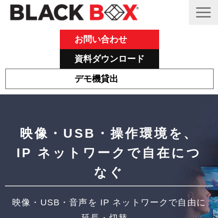
お問い合わせ
資料ダウンロード
デモ機貸出
Emeraldについて
その他主力製品
映像・USB・操作環境を、
Black Box 製品紹介と活用事例
IP ネットワークで自在につ
サポート
なぐ
ブログ
映像・USB・音声を IP ネットワークで自由に