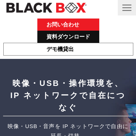
お問い合わせ
資料ダウンロード
デモ機貸出
Emeraldについて
その他主力製品
映像・USB・操作環境を、
Black Box 製品紹介と活用事例
IP ネットワークで自在につ
サポート
なぐ
ブログ
映像・USB・音声を IP ネットワークで自由に