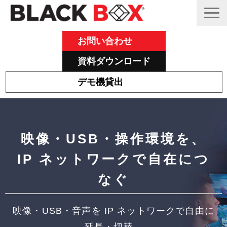
お問い合わせ
資料ダウンロード
デモ機貸出
Emeraldについて
その他主力製品
映像・USB・操作環境を、
Black Box 製品紹介と活用事例
IP ネットワークで自在につ
サポート
なぐ
ブログ
映像・USB・音声を IP ネットワークで自由に