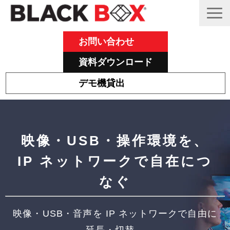
お問い合わせ
資料ダウンロード
デモ機貸出
Emeraldについて
その他主力製品
映像・USB・操作環境を、
Black Box 製品紹介と活用事例
IP ネットワークで自在につ
サポート
なぐ
ブログ
映像・USB・音声を IP ネットワークで自由に