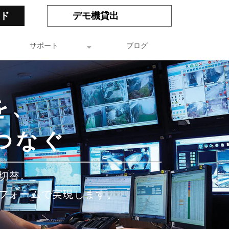
ド
デモ機貸出
サポート
ブログ
を、
つなぐ
・切替。
トフォームで実現します。