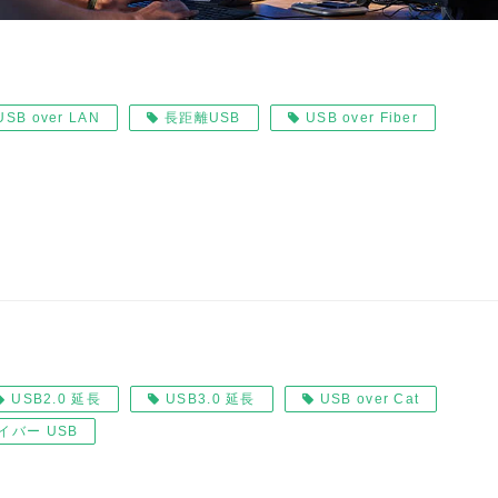
USB over LAN
長距離USB
USB over Fiber
USB2.0 延長
USB3.0 延長
USB over Cat
イバー USB