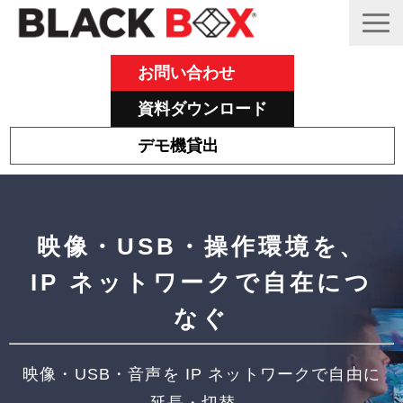
お問い合わせ
資料ダウンロード
デモ機貸出
Emeraldについて
その他主力製品
映像・USB・操作環境を、
Black Box 製品紹介と活用事例
IP ネットワークで自在につ
サポート
なぐ
ブログ
映像・USB・音声を IP ネットワークで自由に