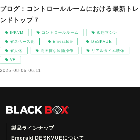
ブログ：コントロールルームにおける最新トレ
ンドトップ７
IPKVM
コントロールルーム
仮想マシン
省スペース化
Emerald®
DESKVUE
省人化
高画質な遠隔操作
リアルタイム映像
VR
2025-08-05 06:11
製品ラインナップ
Emerald DESKVUEについて