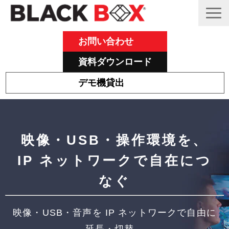
お問い合わせ
資料ダウンロード
デモ機貸出
Emeraldについて
その他主力製品
映像・USB・操作環境を、
Black Box 製品紹介と活用事例
IP ネットワークで自在につ
サポート
なぐ
ブログ
映像・USB・音声を IP ネットワークで自由に