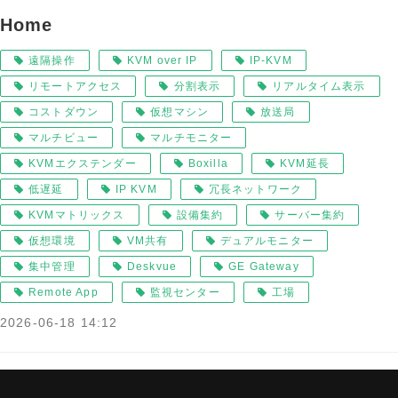
Home
遠隔操作
KVM over IP
IP-KVM
リモートアクセス
分割表示
リアルタイム表示
コストダウン
仮想マシン
放送局
マルチビュー
マルチモニター
KVMエクステンダー
Boxilla
KVM延長
低遅延
IP KVM
冗長ネットワーク
KVMマトリックス
設備集約
サーバー集約
仮想環境
VM共有
デュアルモニター
集中管理
Deskvue
GE Gateway
Remote App
監視センター
工場
2026-06-18 14:12