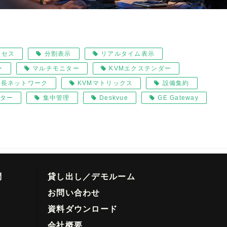
クセス
分割表示
リアルタイム表示
ー
マルチモニター
KVMエクステンダー
冗長ネットワーク
KVMマトリックス
設備集約
ター
集中管理
Deskvue
GE Gateway
問
貸し出し／デモルーム
お問い合わせ
資料ダウンロード
会社概要