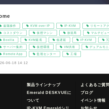
ome
遠隔操作
KVM over IP
IP-KVM
リモートア
コストダウン
仮想マシン
放送局
マルチビュ
Boxilla
KVM延長
低遅延
IP KVM
サーバー集約
仮想環境
VM共有
デュアルモニ
Remote App
監視センター
工場
26-06-18 14:12
製品ラインナップ
よくあるご質
Emerald DESKVUEに
ブログ
ついて
イベント情報
IP-KVM Emeraldシリ
お知らせ