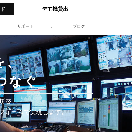
ド
デモ機貸出
サポート
ブログ
を、
つなぐ
・切替。
トフォームで実現します。