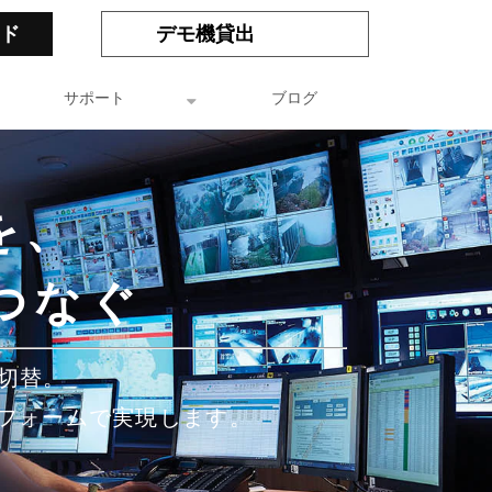
ド
デモ機貸出
サポート
ブログ
を、
つなぐ
・切替。
トフォームで実現します。