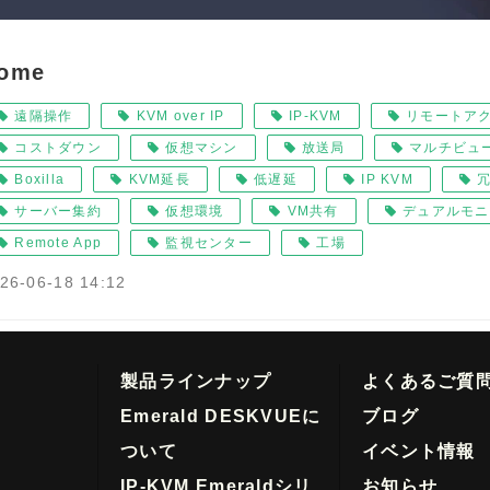
ome
遠隔操作
KVM over IP
IP-KVM
リモートア
コストダウン
仮想マシン
放送局
マルチビュ
Boxilla
KVM延長
低遅延
IP KVM
サーバー集約
仮想環境
VM共有
デュアルモニ
Remote App
監視センター
工場
26-06-18 14:12
製品ラインナップ
よくあるご質
Emerald DESKVUEに
ブログ
ついて
イベント情報
IP-KVM Emeraldシリ
お知らせ