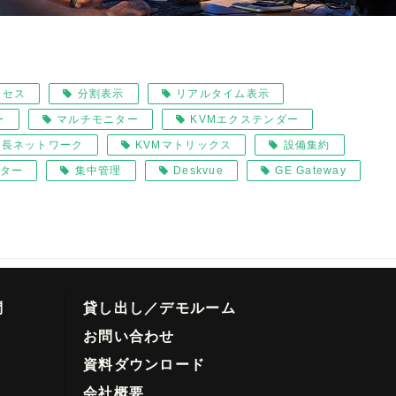
クセス
分割表示
リアルタイム表示
ー
マルチモニター
KVMエクステンダー
冗長ネットワーク
KVMマトリックス
設備集約
ター
集中管理
Deskvue
GE Gateway
問
貸し出し／デモルーム
お問い合わせ
資料ダウンロード
会社概要