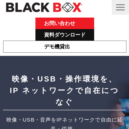
お問い合わせ
資料ダウンロード
デモ機貸出
Emeraldについて
その他主力製品
映像・USB・操作環境を、
Black Box 製品紹介と活用事例
IP ネットワークで自在につ
サポート
なぐ
ブログ
映像・USB・音声をIPネットワークで自由に延