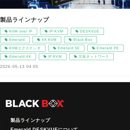
製品ラインナップ
KVM over IP
IP-KVM
DESKVUE
Emerald
4K KVM
Black Box
KVMエクステンダ
Emerald SE
Emerald PE
Emerald 4K
IP KVM
冗長ネットワーク
2026-05-13 04:05
製品ラインナップ
Emerald DESKVUEについて