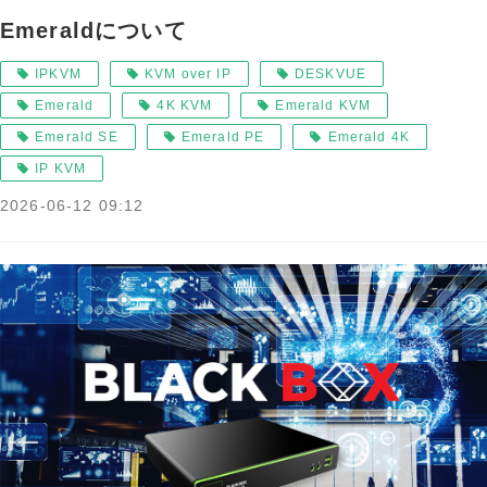
Emeraldについて
IPKVM
KVM over IP
DESKVUE
Emerald
4K KVM
Emerald KVM
Emerald SE
Emerald PE
Emerald 4K
IP KVM
2026-06-12 09:12