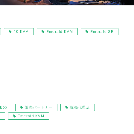
4K KVM
Emerald KVM
Emerald SE
 Box
販売パートナー
販売代理店
操
Emerald KVM