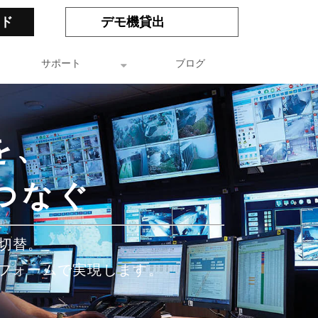
ド
デモ機貸出
サポート
ブログ
を、
つなぐ
・切替。
トフォームで実現します。