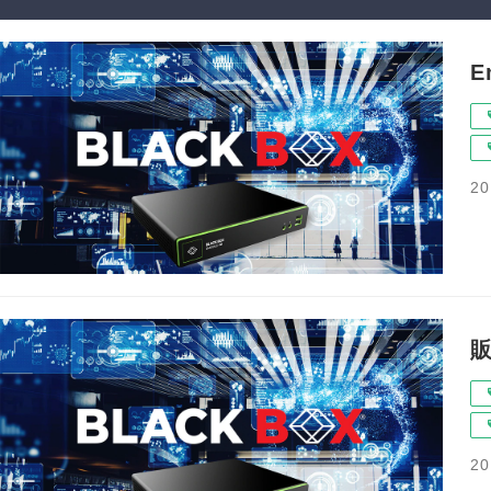
E
20
20